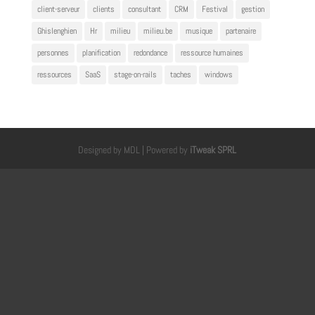
client-serveur
clients
consultant
CRM
Festival
gestion
Ghislenghien
Hr
milieu
milieu.be
musique
partenaire
personnes
planification
redondance
ressource humaines
ressources
SaaS
stage-on-rails
taches
windows
Designed by MDL | Powered by
iTweak SPRL