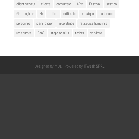
client-serveur
clients
consultant
CRM
Festival
gestion
Ghislenghien
Hr
milieu
milieu.be
musique
partenaire
personnes
planification
redondance
ressource humaines
ressources
SaaS
stage-on-rails
taches
windows
Designed by MDL | Powered by
iTweak SPRL