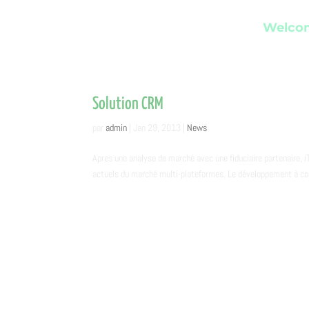
Welco
Solution CRM
par
admin
|
Jan 29, 2013
|
News
Apres une analyse de marché avec une fiduciaire partenaire, 
actuels du marché multi-plateformes. Le développement à 