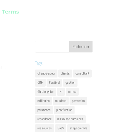
Terms
Tags
utils
client-serveur
clients
consultant
CRM
Festival
gestion
Ghislenghien
Hr
milieu
milieu.be
musique
partenaire
personnes
planification
redondance
ressource humaines
ressources
SaaS
stage-on-rails