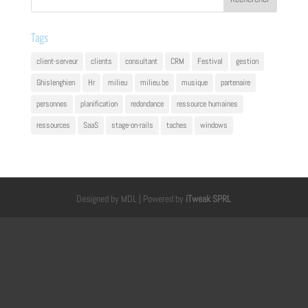
Tags
client-serveur
clients
consultant
CRM
Festival
gestion
Ghislenghien
Hr
milieu
milieu.be
musique
partenaire
personnes
planification
redondance
ressource humaines
ressources
SaaS
stage-on-rails
taches
windows
Designed by MDL | Powered by
iTweak SPRL