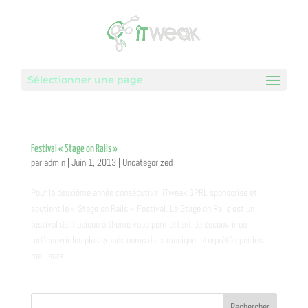
Sélectionner une page
Festival « Stage on Rails »
par
admin
|
Juin 1, 2013
|
Uncategorized
Pour la deuxième année consécutive, iTweak SPRL sponsorise et
soutient le « Stage on Rails » Festival. Le Stage on Rails est un
festival de musique à thème vous permettant de découvrir ou
redécouvrir les plus grands noms de la musique interprétés par les
meilleurs...